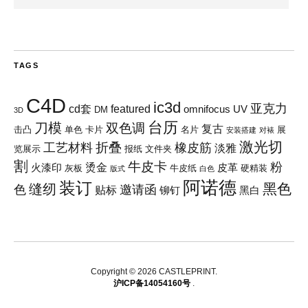
TAGS
C4D
ic3d
亚克力
cd套
featured
omnifocus
UV
DM
3D
台历
刀模
双色调
复古
击凸
单色
卡片
名片
展
安装搭建
对裱
激光切
折叠
工艺材料
橡皮筋
淡雅
览展示
报纸
文件夹
割
牛皮卡
粉
烫金
火漆印
皮革
灰板
牛皮纸
硬精装
版式
白色
阿诺德
装订
黑色
缝纫
色
邀请函
贴标
铆钉
黑白
Copyright © 2026 CASTLEPRINT
沪ICP备14054160号