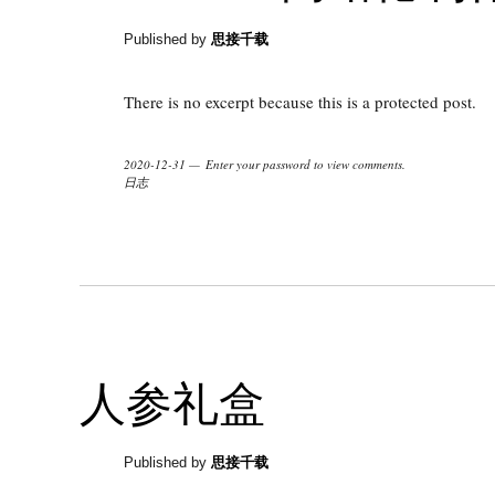
Published by
思接千载
There is no excerpt because this is a protected post.
2020-12-31
Enter your password to view comments.
日志
人参礼盒
Published by
思接千载