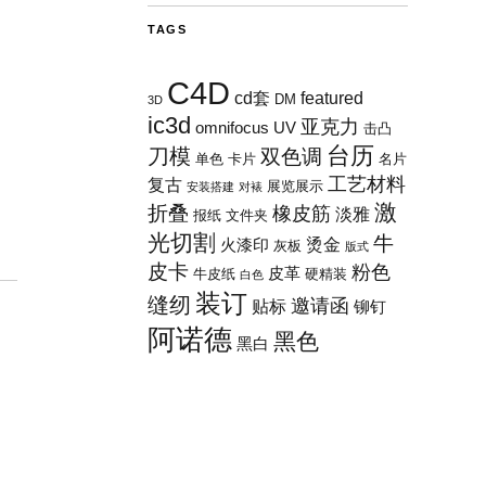
TAGS
C4D
cd套
featured
DM
3D
ic3d
亚克力
omnifocus
UV
击凸
台历
刀模
双色调
单色
卡片
名片
工艺材料
复古
展览展示
安装搭建
对裱
激
折叠
橡皮筋
淡雅
报纸
文件夹
光切割
牛
烫金
火漆印
灰板
版式
皮卡
粉色
皮革
牛皮纸
硬精装
白色
装订
缝纫
邀请函
贴标
铆钉
阿诺德
黑色
黑白