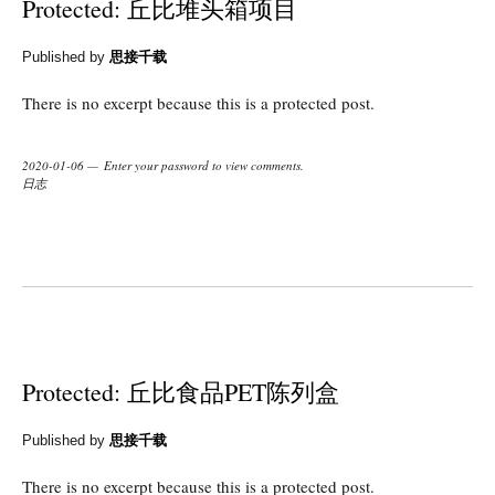
Protected: 丘比堆头箱项目
Published by
思接千载
There is no excerpt because this is a protected post.
2020-01-06
Enter your password to view comments.
日志
Protected: 丘比食品PET陈列盒
Published by
思接千载
There is no excerpt because this is a protected post.