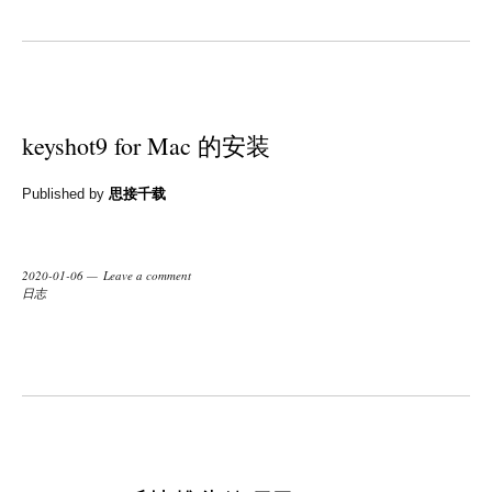
keyshot9 for Mac 的安装
Published by
思接千载
2020-01-06
Leave a comment
日志