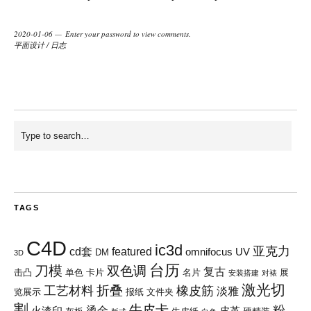
2020-01-06
Enter your password to view comments.
平面设计
/
日志
TAGS
C4D
ic3d
亚克力
cd套
featured
omnifocus
UV
DM
3D
台历
刀模
双色调
复古
击凸
单色
卡片
名片
展
安装搭建
对裱
激光切
折叠
工艺材料
橡皮筋
淡雅
览展示
报纸
文件夹
割
牛皮卡
粉
烫金
火漆印
皮革