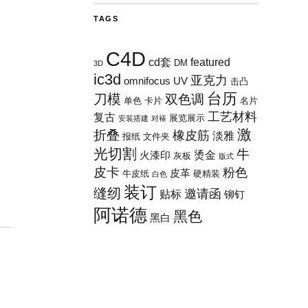
TAGS
C4D
cd套
featured
DM
3D
ic3d
亚克力
omnifocus
UV
击凸
台历
刀模
双色调
单色
卡片
名片
工艺材料
复古
展览展示
安装搭建
对裱
激
折叠
橡皮筋
淡雅
报纸
文件夹
光切割
牛
烫金
火漆印
灰板
版式
皮卡
粉色
皮革
牛皮纸
硬精装
白色
装订
缝纫
邀请函
贴标
铆钉
阿诺德
黑色
黑白