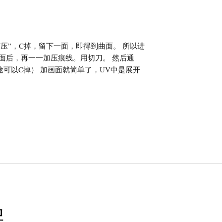
压”，C掉，留下一面，即得到曲面。 所以进
到面后，再一一加压痕线。用切刀。 然后通
途可以C掉） 加画面就简单了，UV中是展开
架