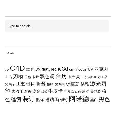
TAGS
C4D
ic3d
亚克力
cd套
featured
omnifocus
UV
DM
3D
台历
刀模
双色调
复古
击凸
单色
卡片
名片
展
安装搭建
对裱
激光切
折叠
工艺材料
橡皮筋
淡雅
览展示
报纸
文件夹
割
牛皮卡
粉
烫金
火漆印
皮革
灰板
牛皮纸
硬精装
版式
白色
阿诺德
装订
黑色
缝纫
色
邀请函
贴标
铆钉
黑白