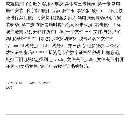
较难搞,打了百旺的客服才解决:具体有三步操作. 第一步:新电
脑中安装 “税字版”软件 (后面会主推”票字版”软件). (不用额
外进行驱动软件的安装,税控盘新插入,新电脑会自动识别并安
装驱动) 第二步:在旧电脑时拷出公司原来数据,(右击软件图标
属性进去,以打开软件所在目录.)一个文件,三个文件.再拷贝至
新电脑软件所在目录.提示替换则替换. 税号命名的文件夹
system.ini 税号_gsbk.inf 税号.inf 第三步:新电脑登录 口令:空
数字证书密码:****** 我就是卡在数字证书的密码上.如忘记,
则打开旧电脑C盘找到, _skpclog文件夹下_ssllog文件夹下 打开
任意 ssl文档文件. 第四行有数字证书的数码.
2019-11-30
Leave a comment
日志