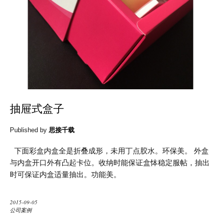
抽屉式盒子
Published by
思接千载
下面彩盒内盒全是折叠成形，未用丁点㬵水。环保美。 外盒
与内盒开口外有凸起卡位。收纳时能保证盒㤓稳定服帖，抽出
时可保证内盒适量抽出。功能美。
2015-09-05
公司案例