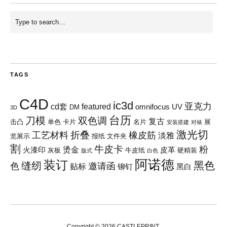
TAGS
C4D
ic3d
亚克力
cd套
featured
omnifocus
UV
DM
3D
台历
刀模
双色调
复古
击凸
单色
卡片
名片
展
安装搭建
对裱
激光切
折叠
工艺材料
橡皮筋
淡雅
览展示
报纸
文件夹
割
牛皮卡
粉
烫金
火漆印
皮革
灰板
牛皮纸
硬精装
版式
白色
阿诺德
装订
黑色
缝纫
色
邀请函
贴标
铆钉
黑白
Copyright © 2026 CASTLEPRINT