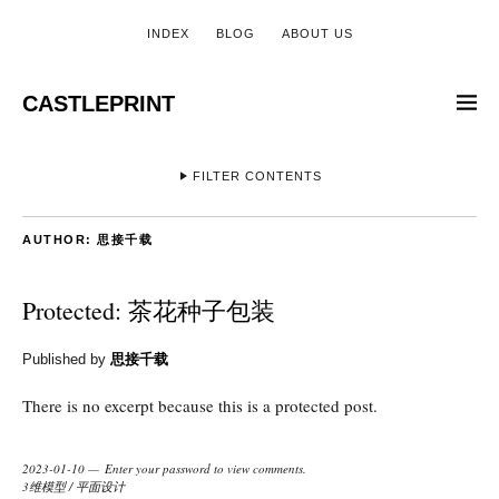
INDEX
BLOG
ABOUT US
CASTLEPRINT
FILTER CONTENTS
AUTHOR:
思接千载
Protected: 茶花种子包装
Published by
思接千载
There is no excerpt because this is a protected post.
2023-01-10
Enter your password to view comments.
3维模型
/
平面设计