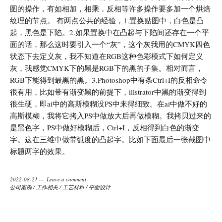
图的操作，有如相加，相乘，反相等许多操作要多加一个烘焙
纹理的节点。 有两点公共的经验，1.置换贴图中，白色是凸
起，黑色是下陷。2.如果置换中在凸起与下陷间还存在一个平
面的话，那么这时要引入一个“灰”，这个灰我用的CMYK四色
状态下去定义灰，我不知道在RGB这种色彩模式下如何定义
灰，我感觉CMYK下的黑是RGB下的黑的子集。相对而言，
RGB下能得到最黑的黑。3.Photoshop中有条Ctrl+I的反相命令
很有用，比如带有渐变黑的前提下，illstrator中黑的渐变得到
很生硬，即ai中的高斯模糊没PS中来得细致。在ai中做不好的
高斯模糊，我将它拷入PS中做放大后再做模糊。我拷贝过来的
是黑色字，PS中做好模糊后，Ctrl+I，反相得到白色的渐变
字。这在三维中做带弧度的凸起字。比如下面最后一张截图中
标题两字的效果。
2022-08-21
Leave a comment
公司案例
/
工作相关
/
工艺材料
/
平面设计