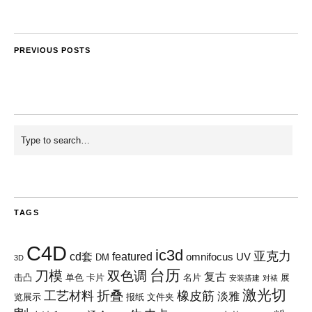
PREVIOUS POSTS
TAGS
C4D
ic3d
亚克力
cd套
featured
omnifocus
UV
DM
3D
台历
刀模
双色调
复古
击凸
单色
卡片
名片
展
安装搭建
对裱
激光切
折叠
工艺材料
橡皮筋
淡雅
览展示
报纸
文件夹