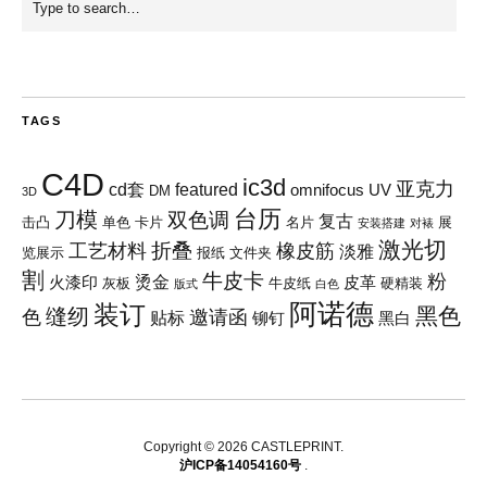
TAGS
C4D
ic3d
亚克力
cd套
featured
omnifocus
UV
DM
3D
台历
刀模
双色调
复古
击凸
单色
卡片
名片
展
安装搭建
对裱
激光切
折叠
工艺材料
橡皮筋
淡雅
览展示
报纸
文件夹
割
牛皮卡
粉
烫金
火漆印
皮革
灰板
牛皮纸
硬精装
版式
白色
阿诺德
装订
黑色
缝纫
色
邀请函
贴标
铆钉
黑白
Copyright © 2026 CASTLEPRINT
沪ICP备14054160号