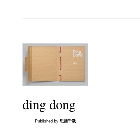
ding dong
Published by
思接千载