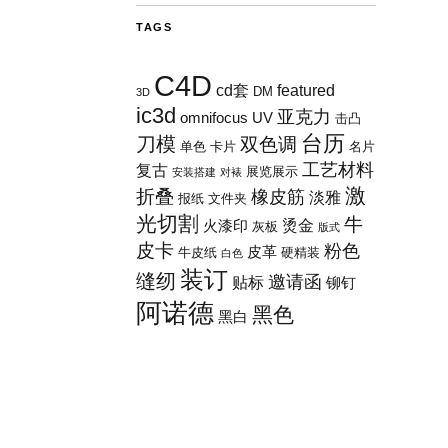
TAGS
C4D
cd套
featured
DM
3D
ic3d
亚克力
omnifocus
UV
击凸
台历
刀模
双色调
单色
卡片
名片
工艺材料
复古
展览展示
安装搭建
对裱
激
折叠
橡皮筋
淡雅
报纸
文件夹
光切割
牛
烫金
火漆印
灰板
版式
皮卡
粉色
皮革
牛皮纸
硬精装
白色
装订
缝纫
邀请函
贴标
铆钉
阿诺德
黑色
黑白