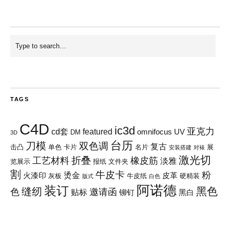
TAGS
C4D
ic3d
亚克力
cd套
featured
omnifocus
UV
DM
3D
台历
刀模
双色调
复古
击凸
单色
卡片
名片
展
安装搭建
对裱
激光切
折叠
工艺材料
橡皮筋
淡雅
览展示
报纸
文件夹
割
牛皮卡
粉
烫金
火漆印
皮革
灰板
牛皮纸
硬精装
版式
白色
阿诺德
装订
黑色
缝纫
色
邀请函
贴标
铆钉
黑白