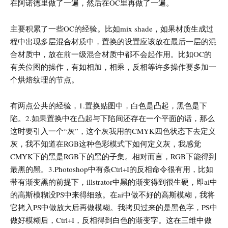
在阿诺德里做了一遍，然后在OC里再做了一遍。
主要积累了一些OC的经验。比如mix shade，如果材质生成过
程中出现多层混合材质中，置换的设置应该放在最后一层的混
合材质中，放在前一级混合材质中都不会起作用。比如OC的
有关位图的操作，有如相加，相乘，反相等许多操作要多加一
个烘焙纹理的节点。
有两点公共的经验，1.置换贴图中，白色是凸起，黑色是下
陷。2.如果置换中在凸起与下陷间还存在一个平面的话，那么
这时要引入一个“灰”，这个灰我用的CMYK四色状态下去定义
灰，我不知道在RGB这种色彩模式下如何定义灰，我感觉
CMYK下的黑是RGB下的黑的子集。相对而言，RGB下能得到
最黑的黑。3.Photoshop中有条Ctrl+I的反相命令很有用，比如
带有渐变黑的前提下，illstrator中黑的渐变得到很生硬，即ai中
的高斯模糊没PS中来得细致。在ai中做不好的高斯模糊，我将
它拷入PS中做放大后再做模糊。我拷贝过来的是黑色字，PS中
做好模糊后，Ctrl+I，反相得到白色的渐变字。这在三维中做