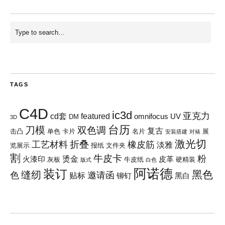
TAGS
C4D
ic3d
亚克力
cd套
featured
omnifocus
UV
DM
3D
台历
刀模
双色调
复古
击凸
单色
卡片
名片
展
安装搭建
对裱
激光切
折叠
工艺材料
橡皮筋
淡雅
览展示
报纸
文件夹
割
牛皮卡
粉
烫金
火漆印
皮革
灰板
牛皮纸
硬精装
版式
白色
阿诺德
装订
黑色
缝纫
色
邀请函
贴标
铆钉
黑白