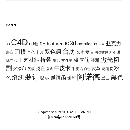
TAGS
C4D
ic3d
亚克力
cd套
featured
omnifocus
UV
DM
3D
台历
刀模
双色调
复古
击凸
单色
卡片
名片
展
安装搭建
对裱
激光切
折叠
工艺材料
橡皮筋
淡雅
览展示
报纸
文件夹
割
牛皮卡
粉
烫金
火漆印
皮革
灰板
牛皮纸
硬精装
版式
白色
阿诺德
装订
黑色
缝纫
色
邀请函
贴标
铆钉
黑白
Copyright © 2026 CASTLEPRINT
沪ICP备14054160号