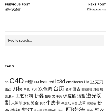
PREVIOUS POST
NEXT POST
黑100的叠压
Ebbinghaus.scpt
TAGS
C4D
ic3d
亚克力
cd套
featured
omnifocus
UV
DM
3D
台历
刀模
双色调
复古
击凸
单色
卡片
名片
展
安装搭建
对裱
激光切
折叠
工艺材料
橡皮筋
淡雅
览展示
报纸
文件夹
割
牛皮卡
粉
烫金
火漆印
皮革
灰板
牛皮纸
硬精装
版式
白色
阿诺德
装订
黑色
缝纫