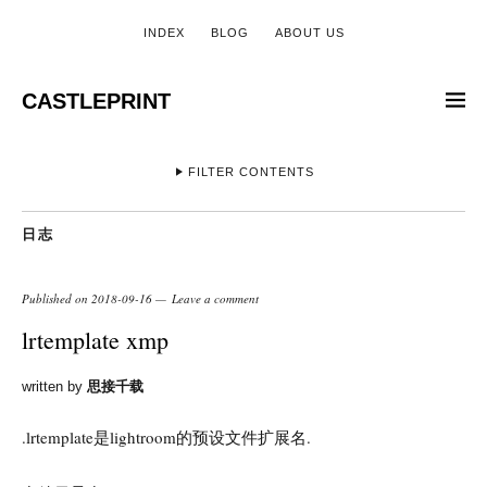
INDEX
BLOG
ABOUT US
CASTLEPRINT
FILTER CONTENTS
日志
Published on
2018-09-16
Leave a comment
lrtemplate xmp
written by
思接千载
.lrtemplate是lightroom的预设文件扩展名.