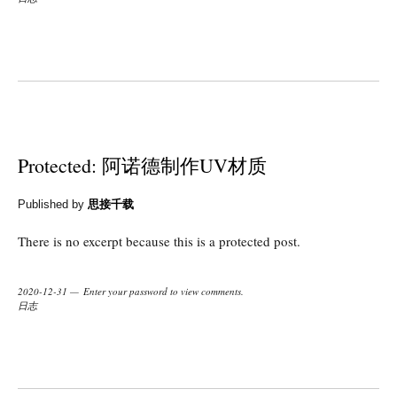
Protected: 阿诺德制作UV材质
Published by
思接千载
There is no excerpt because this is a protected post.
2020-12-31
Enter your password to view comments.
日志