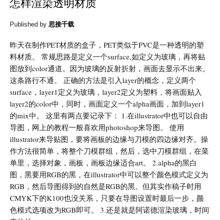
怎样渲染透明材质
Published by
思接千载
昨天在制作PET材质的盒子，PET类似于PVC是一种透明的塑
料材质。 常规思路是定义一个surface,如定义为玻璃，再将贴
图放到color通道。因为玻璃的反射折射，画面去显示不出来。
这条路行不通。 正确的方法是引入layer的概念，定义两个
surface，layer1定义为玻璃，layer2定义为塑料，将画面贴入
layer2的color中，同时，画面定义一个alpha画面，加到layer1
的mix中。 这里有两点要记录下： 1.在illustrator中也可以自由
导图，网上的教程一般喜欢用photoshop来导图。 使用
illustrator来导贴图，要将画板的边缘与刀模的四边缘对齐。操
作方法很简单，将整个刀模群组，然后，选中刀模群组，在菜
单里，选择对象，画板，画板边缘适合art。 2.alpha的黑白
图，黑要用RGB的黑，在illustrator中可以整个颜色模式定义为
RGB，然后导图得到的自然是RGB的黑。但其实作稿子时用
CMYK下的K100也没关系，只要在导图设置时最后一步，颜
色模式选项改为RGB即可。 3.还是就是阿诺德渲染玻璃，时间